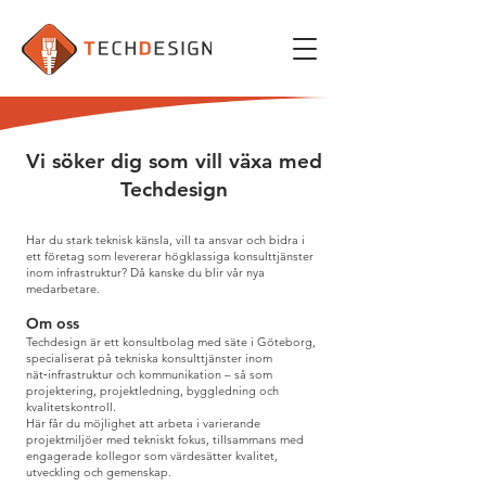
Vi söker dig som vill växa med
Techdesign
Har du stark teknisk känsla, vill ta ansvar och bidra i
ett företag som levererar högklassiga konsulttjänster
inom infrastruktur? Då kanske du blir vår nya
medarbetare.
Om oss
Techdesign är ett konsultbolag med säte i Göteborg,
specialiserat på tekniska konsulttjänster inom
nät‑infrastruktur och kommunikation – så som
projektering, projektledning, byggledning och
kvalitetskontroll.
Här får du möjlighet att arbeta i varierande
projektmiljöer med tekniskt fokus, tillsammans med
engagerade kollegor som värdesätter kvalitet,
utveckling och gemenskap.