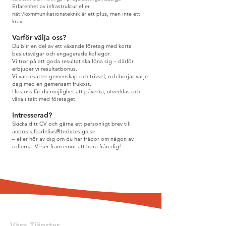
Erfarenhet av infrastruktur eller
nät‑/kommunikationsteknik är ett plus, men inte ett
krav.
Varför välja oss?
Du blir en del av ett växande företag med korta
beslutsvägar och engagerade kollegor.
Vi tror på att goda resultat ska löna sig – därför
erbjuder vi resultatbonus.
Vi värdesätter gemenskap och trivsel, och börjar varje
dag med en gemensam frukost.
Hos oss får du möjlighet att påverka, utvecklas och
växa i takt med företaget.
Intresserad?
Skicka ditt CV och gärna ett personligt brev till
andreas.frodelius@techdesign.se
– eller hör av dig om du har frågor om någon av
rollerna. Vi ser fram emot att höra från dig!
Våra Tjänster