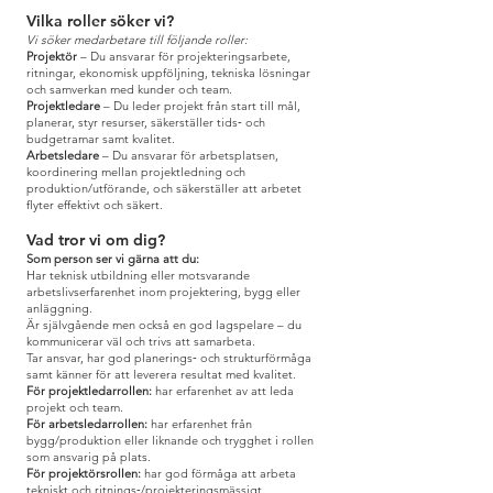
Vilka roller söker vi?
Vi söker medarbetare till följande roller:
Projektör
– Du ansvarar för projekteringsarbete,
ritningar, ekonomisk uppföljning, tekniska lösningar
och samverkan med kunder och team.
Projektledare
– Du leder projekt från start till mål,
planerar, styr resurser, säkerställer tids‑ och
budgetramar samt kvalitet.
Arbetsledare
– Du ansvarar för arbetsplatsen,
koordinering mellan projektledning och
produktion/utförande, och säkerställer att arbetet
flyter effektivt och säkert.
Vad tror vi om dig?
Som person ser vi gärna att du:
Har teknisk utbildning eller motsvarande
arbetslivserfarenhet inom projektering, bygg eller
anläggning.
Är självgående men också en god lagspelare – du
kommunicerar väl och trivs att samarbeta.
Tar ansvar, har god planerings‑ och strukturförmåga
samt känner för att leverera resultat med kvalitet.
För projektledarrollen:
har erfarenhet av att leda
projekt och team.
För arbetsledarrollen:
har erfarenhet från
bygg/produktion eller liknande och trygghet i rollen
som ansvarig på plats.
För projektörsrollen:
har god förmåga att arbeta
tekniskt och ritnings‑/projekteringsmässigt.